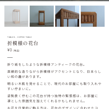
TABLES
,
COFFEE TABLE
折模様の花台
¥0
(税込)
折り紙をしたような折模様アンティークの花台。
直線的な造りながら折模様がアクセントとなり、日本らし
い和の趣があります。
明るい木肌を見せることで、現代のお部屋にも取り入れや
すい佇まいに。
姿勢良く佇むこの花台が持つ独特の緊張感は、お部屋に
凛とした雰囲気を加えてくれるかもしれません。
お花を日常的に飾る方は、花台のデザインに合わせたコ