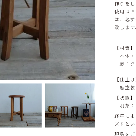
作りをし
使用はお
は、必ず
致します
【材質】
本体・
脚：ク
【仕上げ
無塗装
【状態】
明茶：
経年によ
ズドとい
現品をご