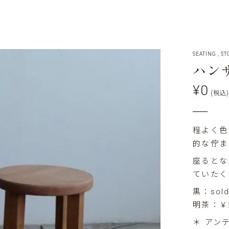
SEATING
,
ST
ハン
¥0
(税込)
程よく色
的な佇ま
座るとな
ていたく
黒：sol
明茶：￥2
＊ アン