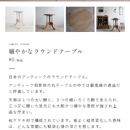
TABLES
,
DINING
嫋やかなラウンドテーブル
¥0
(税込)
日本のアンティークのラウンドテーブル。
アンティーク和家具の丸テーブルの中では最高峰の逸品だ
と評価しています。
天板は１つの太い脚と、３つの細いろくろ脚で支えられ、
三つ又に開いた足元にも大胆かつ細かな意匠が施され上
品な佇まい。
総ケヤキ材で構成されています。程よく経年変化した色味
は、どんな空間にも馴染む懐の深さを感じます。