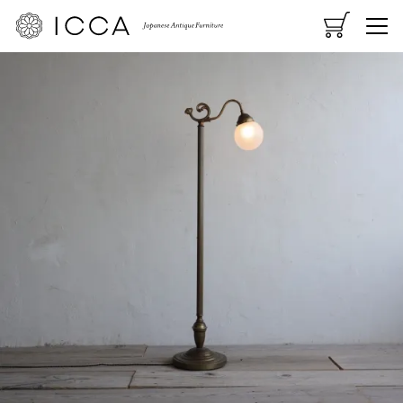
CART
MENU