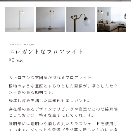
LIGHTING
,
ANTIQUE
エレガントなフロアライト
¥0
(税込)
大正ロマンな雰囲気が溢れるフロアライト。
植物のような意匠とすらりとした直線が、凛としたセク
シーさのある照明です。
経年し深みを増した真鍮色もエレガント。
存在感のあるデザインはリビングや寝室などの間接照明
としておけば、特別な空間にしてくれます。
照明部には透明つや消しの丸いガラスシェードを使用し
ています。ソケットや電源プラグ等は新しいものに交換し