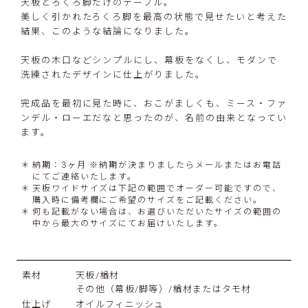
天板とろくろ脚だけのテーブル。
美しく引かれたろくろ脚を最高の状態で見せたいと考えた
結果、このような結論になりました。
天板の木口などシンプルにし、幕板をなくし、モダンで
洗練されたデザインに仕上がりました。
完成品を最初に見た時に、おこがましくも、ミース・ファ
ンデル・ローエだなと思ったのが、名前の由来となってい
ます。
納期：3ヶ月 ※納期が決まりましたらメールまたはお電話
にてご連絡いたします。
天板ワイドサイズは下記の範囲でオーダー可能ですので、
購入時に備考欄にご希望のサイズをご記載ください。
何も記載がない場合は、お選びいただいたサイズの範囲の
中から最大のサイズにてお届けいたします。
素材
天板/楢材
その他（幕板/脚等）/楢材またはタモ材
仕上げ
オイルフィニッシュ