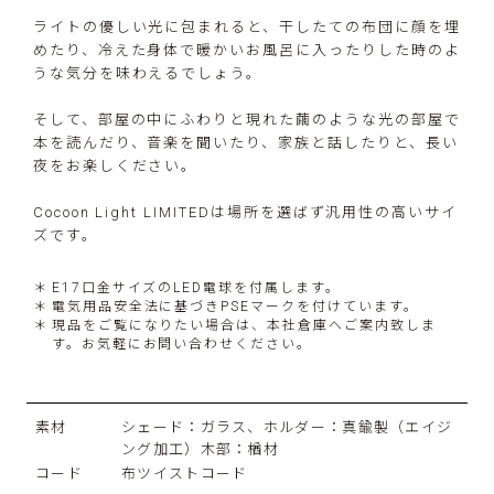
ライトの優しい光に包まれると、干したての布団に顔を埋
めたり、冷えた身体で暖かいお風呂に入ったりした時のよ
うな気分を味わえるでしょう。
そして、部屋の中にふわりと現れた繭のような光の部屋で
本を読んだり、音楽を聞いたり、家族と話したりと、長い
夜をお楽しください。
Cocoon Light LIMITEDは場所を選ばず汎用性の高いサイ
ズです。
E17口金サイズのLED電球を付属します。
電気用品安全法に基づきPSEマークを付けています。
現品をご覧になりたい場合は、本社倉庫へご案内致しま
す。お気軽にお問い合わせください。
素材
シェード：ガラス、ホルダー：真鍮製（エイジ
ング加工）木部：楢材
コード
布ツイストコード