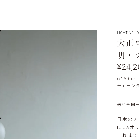
LIGHTING
,
O
大正
明・
¥24,2
φ15.0cm
チェーン長
送料全国一律
日本のア
ICCA
これまで