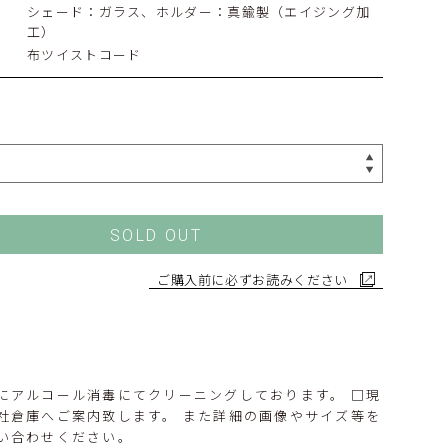
シェード：ガラス、ホルダー：真鍮製（エイジング加
工）
布ツイストコード
SOLD OUT
ご購入前に必ずお読みください
にアルコール消毒にてクリーニングしております。 □現
社倉庫へご案内致します。 また詳細の画像やサイズ等を
い合わせください。