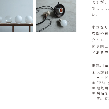
ですが、
でしょう
い。
小さなサ
玄関や廊
クトレー
照明同士
ドある空
電気用品
お取付
ェード
E26
電気用
現品を
す。お