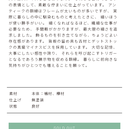
の表情として、素敵な佇まいに仕上がっています。 アン
ティークの額縁はフレームが太いものが多いですが、 実
際に暮らしの中に馴染むものと考えたときに、 細いほう
が使い勝手がいい。 細くなればなるほど、繊細な仕事が
必要なため、 手間暇がかかりますが、最大限の細さを追
求しました。 飾るものを引き立てながら、ちょうどよい
存在感があります。 背板の留め具も古材とデットストッ
クの真鍮マイナスビスを採用しています。 大切な記憶、
大事にしたい感性や誇り、 それらを呼び起こすトリガー
となるであろう展示物を収める額縁。 暮らしに前向きな
気持ちがひとつでも増えることを願って。
素材
本体：楢材、欅材
仕上げ
無塗装
状態
良好
SOLD OUT