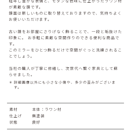
経年し豊かな表情と、モダンな色味に仕上がったラワン材
が素敵な鏡です。
鏡面は新しいものに取り替えておりますので、気持ちよく
お使いいただけます。
古い鏡をお部屋にさりげなく飾ることで、一段と垢抜けた
印象に。 お手軽に素敵な空間作りのできる便利な商品で
す。
このミラーをひとつ飾るだけで空間がぐっと洗練されるこ
とでしょう。
当社の職人が丁寧に修繕し、次世代へ繋ぐ家具として蘇
らせました。
詳細画像以外にも小さな小傷や、多少の歪みがございま
す。
素材
本体：ラワン材
仕上げ
無塗装
状態
良好