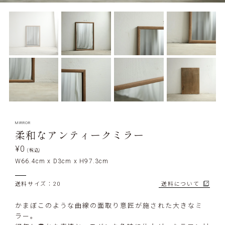
MIRROR
柔和なアンティークミラー
¥0
(税込)
W66.4cm x D3cm x H97.3cm
送料サイズ：20
送料について
かまぼこのような曲線の面取り意匠が施された大きなミ
ラー。