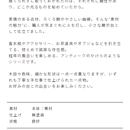
捨てられずに取っておかれたのは、それぞれに個性があ
り、どこか光るものを秘めていたから。
表情のある古材、ろくろ脚のやさしい曲線。そんな“素材
の魅力”に、職人が気まぐれに火を灯し、小さな展示台と
して仕立てました。
香水瓶やアクセサリー、お茶道具やオブジェなどを引き立
てる、控えめで誠実な存在感。
経年の風合いを楽しめる、アンティークのかけらのような
シリーズです。
木目や色味、細かな形状は一点一点異なりますが、いず
れも丁寧な手仕事で仕上げられた一点物。
お好みの台との出会いをお楽しみください。
素材
本体：栗材
仕上げ
無塗装
状態
良好