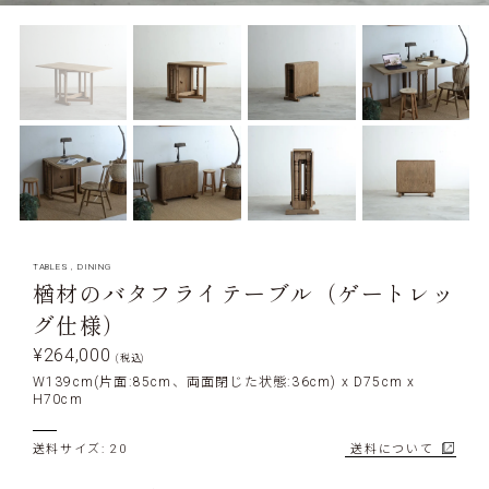
TABLES
,
DINING
楢材のバタフライテーブル（ゲートレッ
グ仕様）
¥264,000
(税込)
W139cm(片面:85cm、両面閉じた状態:36cm) x D75cm x
H70cm
送料サイズ: 20
送料について