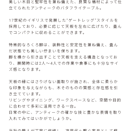
美しい木目と堅牢性を兼ね備えた、良質な楢材によって仕
立てられたアンティークのバタフライテーブル。
17世紀のイギリスで発展した“ゲートレッグ”スタイルを
採用しており、必要に応じて天板を左右に広げたり、畳ん
でコンパクトに収めることができます。
特徴的なろくろ脚は、装飾性と安定性を兼ね備え、畳ん
だ状態でも美しい佇まいを保ちます。
脚を横から引き出すことで天板を支える構造となってお
り、展開時には2人〜4人での作業や食事にも十分なサイ
ズ感となります。
天板の縁にはさりげない面取りが施され、全体に柔らか
な印象を与えながらも、木そのものの質感と存在感を引
き立てています。
リビングやダイニング、ワークスペースなど、空間や目的
に合わせて多彩に活用できる一台。
日常の中に、アンティークの確かな技と豊かな表情を取り
入れてみてはいかがでしょうか。
当社の職人が丁寧に修繕し、次世代へ繋ぐ家具として蘇