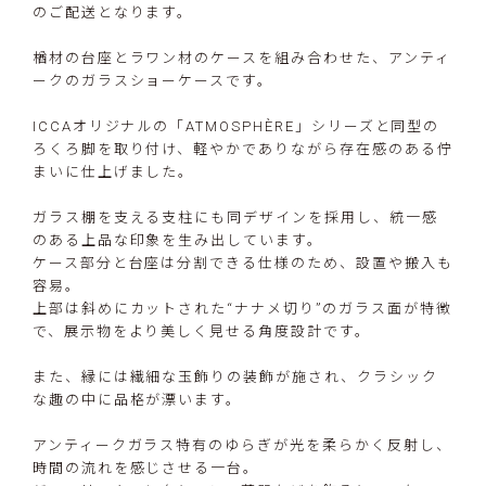
のご配送となります。
楢材の台座とラワン材のケースを組み合わせた、アンティ
ークのガラスショーケースです。
ICCAオリジナルの「ATMOSPHÈRE」シリーズと同型の
ろくろ脚を取り付け、軽やかでありながら存在感のある佇
まいに仕上げました。
ガラス棚を支える支柱にも同デザインを採用し、統一感
のある上品な印象を生み出しています。
ケース部分と台座は分割できる仕様のため、設置や搬入も
容易。
上部は斜めにカットされた“ナナメ切り”のガラス面が特徴
で、展示物をより美しく見せる角度設計です。
また、縁には繊細な玉飾りの装飾が施され、クラシック
な趣の中に品格が漂います。
アンティークガラス特有のゆらぎが光を柔らかく反射し、
時間の流れを感じさせる一台。