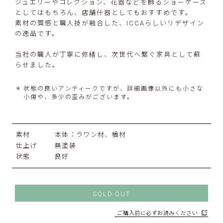
ジュエリーやコレクション、花器などを飾るショーケース
としてはもちろん、店舗什器としてもおすすめです。
素材の質感と職人技が融合した、ICCAらしいリデザイン
の逸品です。
当社の職人が丁寧に修繕し、次世代へ繋ぐ家具として蘇
らせました。
状態の良いアンティークですが、詳細画像以外にも小さな
小傷や、多少の歪みがございます。
素材
本体：ラワン材、楢材
仕上げ
無塗装
状態
良好
SOLD OUT
ご購入前に必ずお読みください