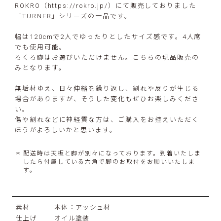
ROKRO（
https://rokro.jp/
）にて販売しておりました
「TURNER」シリーズの一品です。
幅は120cmで2人でゆったりとしたサイズ感です。4人席
でも使用可能。
ろくろ脚はお選びいただけません。こちらの現品販売の
みとなります。
無垢材ゆえ、日々伸縮を繰り返し、割れや反りが生じる
場合がありますが、そうした変化もぜひお楽しみくださ
い。
傷や割れなどに神経質な方は、ご購入をお控えいただく
ほうがよろしいかと思います。
配送時は天板と脚が別々になっております。到着いたしま
したら付属している六角で脚のお取付をお願いいたしま
す。
素材
本体：アッシュ材
仕上げ
オイル塗装