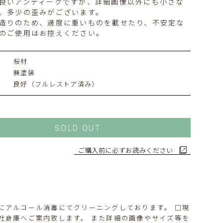
良いアンティークですが、詳細画像以外にも小さな
、多少の歪みがございます。
造りのため、過度に重いものを載せたり、不安定な
のご使用はお控えください。
桜材
無塗装
良好（フルレストア済み）
SOLD OUT
ご購入前に必ずお読みください
にアルコール消毒にてクリーニングしております。 □現
社倉庫へご案内致します。 また詳細の画像やサイズ等を