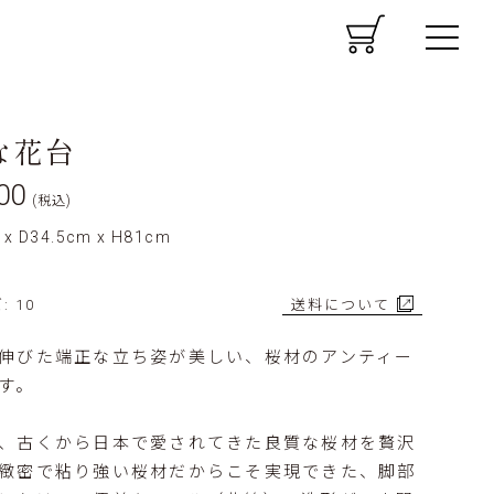
CART
MENU
な花台
00
(税込)
 x D34.5cm x H81cm
 10
送料について
伸びた端正な立ち姿が美しい、桜材のアンティー
す。
、古くから日本で愛されてきた良質な桜材を贅沢
緻密で粘り強い桜材だからこそ実現できた、脚部