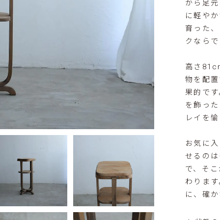
から足元
に軽やか
育った、
クならで
高さ81
物を配置
果的です
を飾った
レイを愉
お気に入
せるのは
で、そこ
わります
に、確か