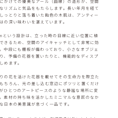
にかけての優美なアール（曲線）の造形が、空間
なリズムと気品をもたらします。長い年月を経て
しっとりと落ち着いた飴色の木肌は、アンティー
はの深い味わいを湛えています。
cmという設計は、立った時の目線に近い位置に植
できるため、空間のアイキャッチとして非常に効
。中段にも棚板が備わっており、小さなオブジェ
り、予備の花器を置いたりと、機能的なディスプ
しめます。
りの花を活けた花器を載せてその生命力を際立た
もちろん、光の差し込む窓辺にポツリと置くだけ
がひとつのアートピースのような静謐な場所に変
。素材の持ち味を活かしたミニマルな意匠のなか
な日本の美意識が息づく一品です。