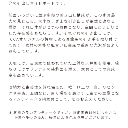
クの引出しサイドボードです。
前面いっぱいに並ぶ多段の引き出し構成が、この家具最
大の見どころ。大小さまざまな引き出しが整然と連なる
様は、それ自体がひとつの景色となり、空間にどっしりと
した存在感をもたらします。それぞれの引き出しには、
ICCAオリジナルの鋳物による真鍮製の引き手を取り付け
ており、素材の素朴な風合いに金属の重厚な光沢が品よく
調和しています。
天板には、古民家で使われていた上質な天井板を使用。縁
取りにはオリジナルの装飾面を添え、家具としての完成
度を高めています。
収納力と審美性を兼ね備えた、唯一無二の一台。リビン
グや書斎、玄関など、置く場所を選ばずに空間の主役とな
るアンティーク収納家具として、ぜひお迎えください。
状態の良いアンティークですが、詳細画像以外にも小さな
小傷や多少の歪み、経年による色ムラ等がございます。