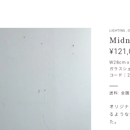
LIGHTING
,
O
Midn
¥121,
W28cm x
ガラスシェ
コード：2
送料: 全国
オリジナ
るような
た。