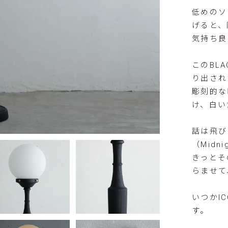
低めのソ
げると、
気持ち良
このBL
り出され
彫刻的な
け、白い
話は飛び
（Mid
きっとそ
らませて、
いつかI
す。