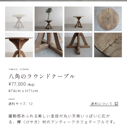
TABLES
,
DINING
八角のラウンドテーブル
¥77,000
(税込)
Φ74cm x H71cm
送料サイズ: 12
送料について
躍動感あふれる美しい杢目が丸い天板いっぱいに広が
る、欅（けやき）材のアンティークカフェテーブルです。