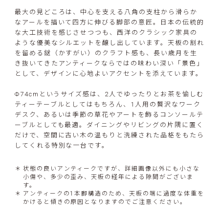
最大の見どころは、中心を支える八角の支柱から滑らか
なアールを描いて四方に伸びる脚部の意匠。日本の伝統的
な大工技術を感じさせつつも、西洋のクラシック家具の
ような優美なシルエットを醸し出しています。天板の割れ
を留める鎹（かすがい）のクラフト感も、長い歳月を生
き抜いてきたアンティークならではの味わい深い「景色」
として、デザインに心地よいアクセントを添えています。
Φ74cmというサイズ感は、2人でゆったりとお茶を愉しむ
ティーテーブルとしてはもちろん、1人用の贅沢なワーク
デスク、あるいは季節の草花やアートを飾るコンソールテ
ーブルとしても最適。ダイニングやリビングの片隅に置く
だけで、空間に古い木の温もりと洗練された品格をもたら
してくれる特別な一台です。
状態の良いアンティークですが、詳細画像以外にも小さな
小傷や、多少の歪み、天板の経年による隙間がございま
す。
アンティークの1本脚構造のため、天板の端に過度な体重を
かけると傾きの原因となりますのでご注意ください。