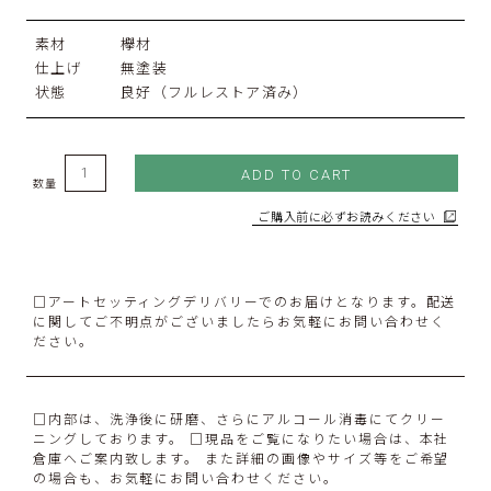
素材
欅材
仕上げ
無塗装
状態
良好（フルレストア済み）
ADD TO CART
数量
ご購入前に必ずお読みください
□アートセッティングデリバリーでのお届けとなります。配送
に関してご不明点がございましたらお気軽にお問い合わせく
ださい。
□内部は、洗浄後に研磨、さらにアルコール消毒にてクリー
ニングしております。 □現品をご覧になりたい場合は、本社
倉庫へご案内致します。 また詳細の画像やサイズ等をご希望
の場合も、お気軽にお問い合わせください。