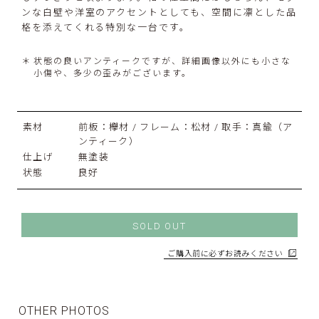
ンな白壁や洋室のアクセントとしても、空間に凛とした品
格を添えてくれる特別な一台です。
状態の良いアンティークですが、詳細画像以外にも小さな
小傷や、多少の歪みがございます。
素材
前板：欅材 / フレーム：松材 / 取手：真鍮（ア
ンティーク）
仕上げ
無塗装
状態
良好
SOLD OUT
ご購入前に必ずお読みください
OTHER PHOTOS