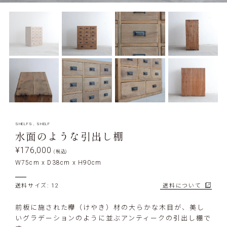
SHELFS
,
SHELF
水面のような引出し棚
¥176,000
(税込)
W75cm x D38cm x H90cm
送料サイズ: 12
送料について
前板に施された欅（けやき）材の大らかな木目が、美し
いグラデーションのように並ぶアンティークの引出し棚で