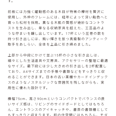
す。
前板には力強く躍動感のある木目が特徴の欅材を贅沢に
使用し、外枠のフレームには、経年によって深い飴色へと
育った松材を採用。異なる木肌の質感が絶妙なコントラ
ストを生み出し、単なる収納家具を超えた、工芸品のよ
うな佇まいを醸し出しています。17杯という圧巻の数を
持つ引き出しには、鈍い輝きを放つ真鍮製のアンティーク
取手をあしらい、全体を上品に引き締めました。
上部から中段にかけて並ぶ15杯の小さな引き出しは、
細々とした生活道具や文房具、アクセサリーの整理に最適
なサイズ。最下段には少し大きめの引き出しを2杯配置し
ており、A4サイズまでの手帳や書類などをすっきりと収
めることができます。日本の古い薬棚やカードインデック
スのようなノスタルジックな雰囲気を残しながらも、実
用性に優れた設計です。
横幅75cm、高さ90cmというコンパクトでバランスの良
いサイズ感は、リビングのサイドボードとしてはもちろ
ん、エントランスのアイキャッチや、書斎の書類棚として
もすっきりと収まります。和の住空間にはもちろん、モダ