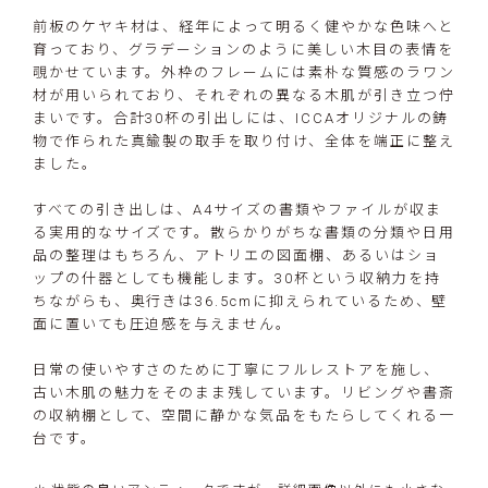
前板のケヤキ材は、経年によって明るく健やかな色味へと
育っており、グラデーションのように美しい木目の表情を
覗かせています。外枠のフレームには素朴な質感のラワン
材が用いられており、それぞれの異なる木肌が引き立つ佇
まいです。合計30杯の引出しには、ICCAオリジナルの鋳
物で作られた真鍮製の取手を取り付け、全体を端正に整え
ました。
すべての引き出しは、A4サイズの書類やファイルが収ま
る実用的なサイズです。散らかりがちな書類の分類や日用
品の整理はもちろん、アトリエの図面棚、あるいはショ
ップの什器としても機能します。30杯という収納力を持
ちながらも、奥行きは36.5cmに抑えられているため、壁
面に置いても圧迫感を与えません。
日常の使いやすさのために丁寧にフルレストアを施し、
古い木肌の魅力をそのまま残しています。リビングや書斎
の収納棚として、空間に静かな気品をもたらしてくれる一
台です。