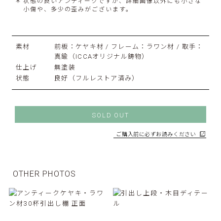
状態の良いアンティークですが、詳細画像以外にも小さな
小傷や、多少の歪みがございます。
素材
前板：ケヤキ材 / フレーム：ラワン材 / 取手：
真鍮（ICCAオリジナル鋳物）
仕上げ
無塗装
状態
良好（フルレストア済み）
SOLD OUT
ご購入前に必ずお読みください
OTHER PHOTOS