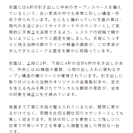
前面には6杯の引き出しと中央のオープンスペースを備え
ているという、古い家具の中でも非常に珍しい構造・形
状で作られています。もともと備わっていた天面の扉は、
現代の生活においてサイドボードやカウンターとして実
用的に天板上を活用できるよう、レストアの段階で開か
ないようにしっかりと固定を施しました。天板にうっす
らと残る当時の扉のラインや蝶番の痕跡が、この家具が
歩んできたユニークな歴史を静かに物語っています。
前面は、上段に2杯、下段に4杯の合計6杯の引き出しがあ
り、中央にはAV機器や書類、小物の出し入れに便利なオ
ープン構造の棚スペースが確保されています。引き出しに
取り付けられた当時のオリジナルの金属製引手や、足元
を支える丸みを帯びたクラシカルな脚部の意匠が、全体
の印象を端正に引き締めています。
背面まで丁寧に木目が整えられているため、壁際に寄せ
るだけでなく、空間を仕切る間仕切りカウンターとしても
美しく収まります。形状の珍しさを景色として残しつつ、
日常での使いやすさを考慮した調整を施した特別な一台
です。