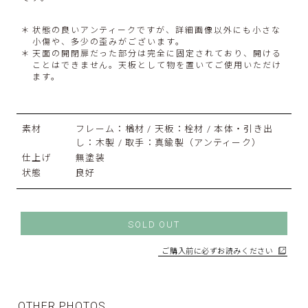
状態の良いアンティークですが、詳細画像以外にも小さな
小傷や、多少の歪みがございます。
天面の開閉扉だった部分は完全に固定されており、開ける
ことはできません。天板として物を置いてご使用いただけ
ます。
素材
フレーム：楢材 / 天板：栓材 / 本体・引き出
し：木製 / 取手：真鍮製（アンティーク）
仕上げ
無塗装
状態
良好
SOLD OUT
ご購入前に必ずお読みください
OTHER PHOTOS