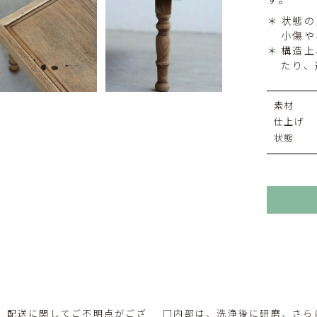
す。
状態の
小傷や
構造上
たり、
素材
仕上げ
状態
。配送に関してご不明点がござ
□内部は、洗浄後に研磨、さら