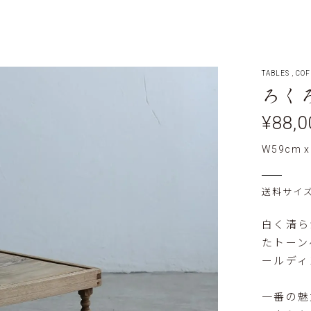
TABLES
,
COF
ろくろ
¥88,0
W59cm x
送料サイズ:
白く清ら
たトーン
ールディ
一番の魅