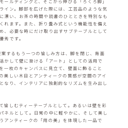
モールディングと、そこから伸びる「ろくろ脚」
ライン。脚部を広げた際には、工芸品のような気
に漂い、お茶の時間や読書のひとときを特別なも
くれます。また、折り畳み式という機能性を備え
め、必要な時にだけ取り出すサブテーブルとして
優秀です。
が提案するもう一つの愉しみ方は、脚を閉じ、背面
活かして壁に掛ける「アート」としての活用で
を一枚のキャンバスに見立て、壁面に飾ること
の美しい木目とアンティークの質感が空間のアイ
となり、インテリアに独創的なリズムを生み出し
て愉しむティーテーブルとして。あるいは壁を彩
パネルとして。日常の中に軽やかに、そして美し
うアンティークの「用の美」を体現した一品で