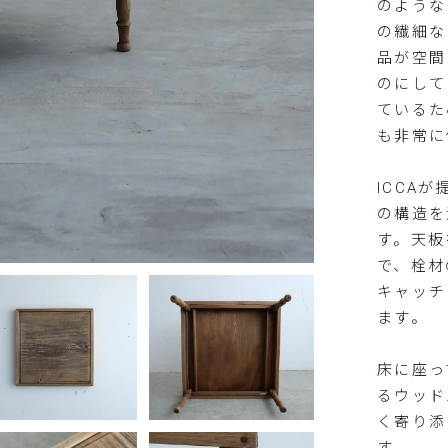
のような
の繊細な
品が空間
のにして
ているた
も非常に
ICCA
の構造を
す。天板
で、栓材
キャッチ
ます。
床に座っ
るウッド
く寄り添