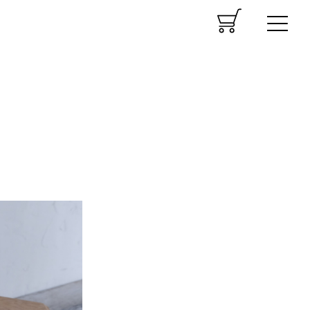
CART
MENU