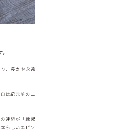
す。
取り、長寿や永遠
出自は紀元前のエ
様の連続が「縁起
日本らしいエピソ