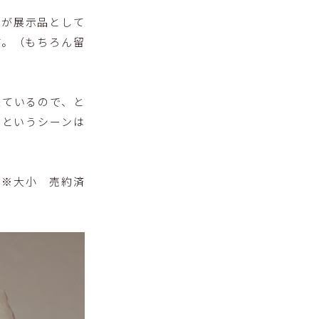
トが展示品として
す。（もちろん留
来ているので、と
るというシーンは
（※大小 売約済