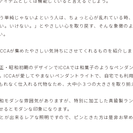
アイテムとしては機能していると言えるでしょう。
う単純じゃないよという人は、ちょっと心が乱れている時
い。いけない。」とやさしい心を取り戻す、そんな象徴の
い。
ICCAが集めたやさしい気持ちにさせてくれるものを紹介しま
正・昭和初期のデザインでICCAでは和菓子のようなペンダ
。ICCAが愛してやまないペンダントライトで、自宅でも利
もれなく仕入れる代物なため、大中小３つの大きさを取り揃
和モダンな雰囲気がありますが、特別に加工した真鍮製ラ
せるとモダンな印象になります。
とが出来るレアな照明ですので、ピンときた方は是非お早