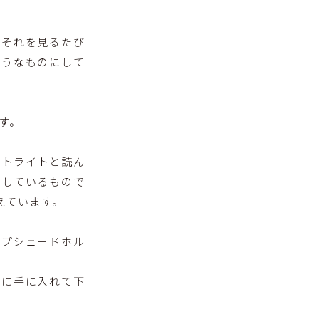
、それを見るたび
ようなものにして
す。
ントライトと読ん
用しているもので
えています。
ンプシェードホル
めに手に入れて下