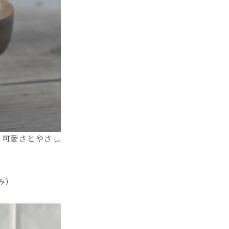
、可愛さとやさし
み）