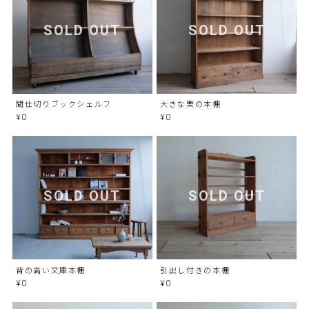
SOLD OUT
SOLD OUT
間仕切りブックシェルフ
大きな栗の本棚
¥0
¥0
SOLD OUT
SOLD OUT
背の高い文庫本棚
引出し付きの本棚
¥0
¥0