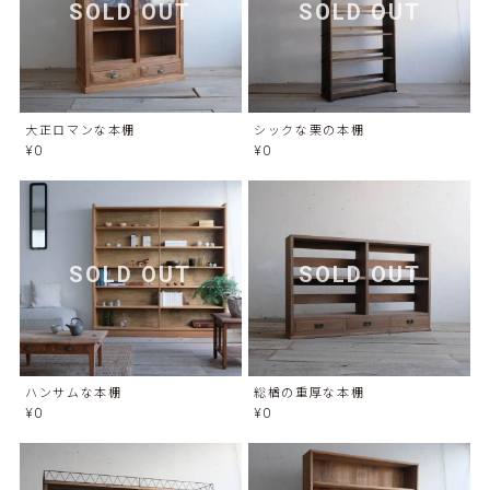
SOLD OUT
SOLD OUT
大正ロマンな本棚
シックな栗の本棚
¥0
¥0
SOLD OUT
SOLD OUT
ハンサムな本棚
総楢の重厚な本棚
¥0
¥0