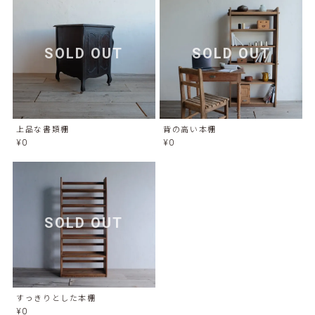
SOLD OUT
SOLD OUT
上品な書類棚
背の高い本棚
¥0
¥0
SOLD OUT
すっきりとした本棚
¥0